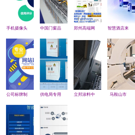
手机摄像头
中国门窗品
郑州高端网
智慧酒店来
技术趋同，
牌闪耀国际
站建设与计
袭 未来几
AI算法成为
舞台 皇派
算机系统集
年影响酒店
差异化竞争
门窗与亚奥
成的成本解
管理的五大
与网站建设
理事会达成
析 贵在何
技术
新引擎
战略合作，
处，价值何
开启网络技
在？
术开发新篇
公司标牌制
供电局专用
立邦涂料中
马鞍山市
章
作的全链路
SMC计量
国官方网站
乘“智”而
支持 阿里
配电箱网站
以计算机系
上，加速打
云一站式解
建设 打造
统集成为你
造产业强市
决方案
专业、高
刷新生活
的“白菜