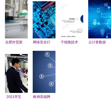
价格、厂家
塔工厂引领
集成 构建
业级远程桌
与供应商的
全价值链技
数字化企业
面选型指南
核心价值
术变革与网
的核心引擎
络技术创新
合肥外贸新
网络安全行
干细胞技术
云计算数据
突破 7月总
业趋势与新
最新预测
中心网络的
值破200
兴领域分析
裴钢院士强
发展方向昆
亿，网站建
IoT、AI与
调前沿生物
明网站建设
设助力经济
区块链安全
医药产品开
云南网站建
腾飞
的技术演进
发需确保三
设 昆明网
大核心要素
络公司 云
南网络公司
2021学互
株洲高端网
奥远科技
联网技术，
站定制开发
官方网站