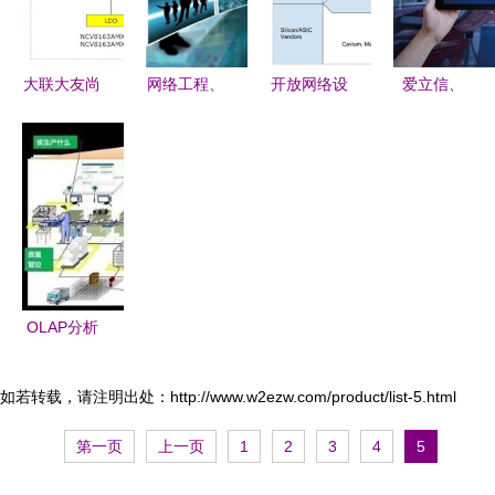
在计算机系
统集成中的
应用
大联大友尚
网络工程、
开放网络设
爱立信、
集团推出基
物联网工程
备关键使能
TIM与柯马
于onsemi
与数字媒体
技术与计算
携手 5G网
产品的车载
技术的就业
机系统集成
络切片技术
以太网摄像
前景与方向
驱动未来工
头方案，助
及计算机系
厂创新测试
力智能驾驶
统集成的应
网络技术开
用
OLAP分析
发
工具在计算
机系统集成
如若转载，请注明出处：http://www.w2ezw.com/product/list-5.html
中的应用
第一页
上一页
1
2
3
4
5