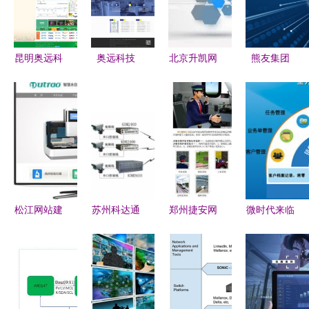
昆明奥远科
奥远科技
北京升凯网
熊友集团
技 引领云
昆明与云南
络科技 匠
以数字化转
南数字化未
地区专业网
心定制，专
型驱动高质
来，打造智
站建设与网
业开发计算
量发展，网
慧教育、电
络技术服务
机系统集成
络技术开发
商与系统集
解决方案
引领新篇章
成解决方案
松江网站建
苏州科达通
郑州捷安网
微时代来临
设服务全解
信技术发展
络科技开发
计算机系统
析 从设计
与
计算机系统
集成的新篇
到开发一站
KDM2030
集成的专业
章
式解决方案
网管服务器
解决方案